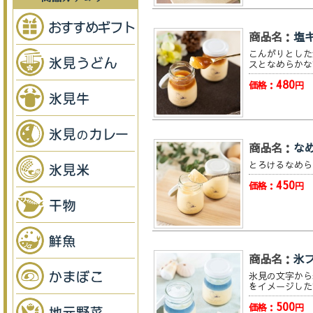
商品名：
塩
こんがりとした
スとなめらかな
480
価格：
円
商品名：
な
とろけるなめら
450
価格：
円
商品名：
氷
氷見の文字から
をイメージした
500
価格：
円