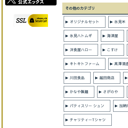
その他のカテゴリ
オリジナルセット
氷見米
氷見ハトムギ
海津屋
洋食屋ハロー
こすけ
キトキトファーム
髙澤酒
川田食品
越田商店
かなや製麺
さがのや
パティスリー シュン
加納
チャリティーTシャツ