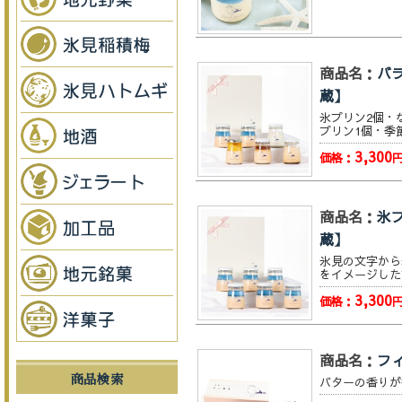
商品名：
バ
蔵】
氷プリン2個・
プリン1個・季
3,300
価格：
商品名：
氷
蔵】
氷見の文字から
をイメージした
3,300
価格：
商品名：
フ
商品検索
バターの香りが