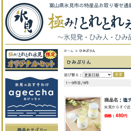
富山県氷見市の特産品お取り寄せ通
ホーム
ひみぷりん
ひみぷりん
並び替え：
1～9件目/9件
商品名：
塩
氷見からすぐ近
480
価格：
円
商品カテゴリー