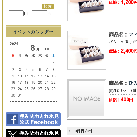
1,200
価格：
円～
円
イベントカレンダー
商品名：
フ
バターの香りが
2,400
価格：
商品名：
ひ
熨斗対応可（9
400
価格：
円
1～9件目/9件