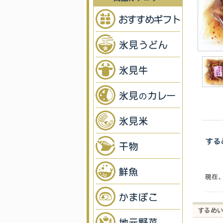
する
現在
するめい