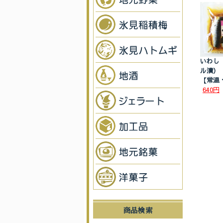
いわし
ル漬）
【常温
640円
商品検索