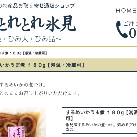
の特産品お取り寄せ通販ショップ
ＨＯＭ
うま煮 １８０g【常温・冷蔵可】
いかうま煮 １８０g【常温・冷蔵可】
するめいかの煮つけ。
このままお召し上がりいただけます。
するめいかうま煮 １８０g【常
可】
氷見産するめいかの煮つけ。温めるだけ
卓に。