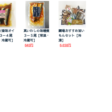
（香味オイ
真いわしの味噌煮
鱈場おすすめ旨い
 ３－４尾
３－５尾【常温・
もんセット【冷
・冷蔵可】
冷蔵可】
凍】
640円
6,650円