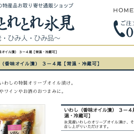
の特産品お取り寄せ通販ショップ
ＨＯＭ
味オイル漬） ３－４尾【常温・冷蔵可】
（香味オイル漬） ３－４尾【常温・冷蔵可】
いわしの特製オリーブオイル漬け。
やワインやお酒のおつまみに。
いわし（香味オイル漬） ３－４
温・冷蔵可】
氷見産いわしのオリーブオイル漬け、そ
召し上がりいただけます。