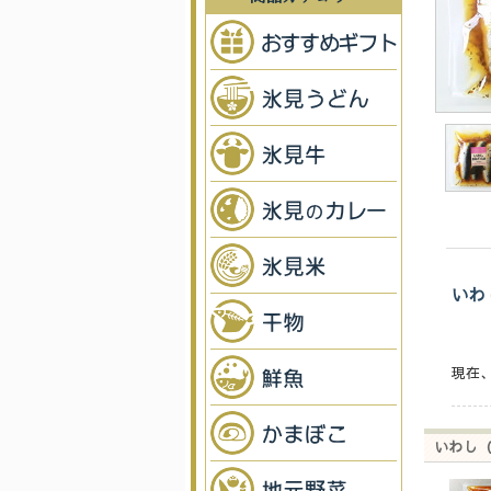
いわ
現在
いわし（