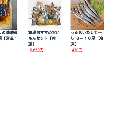
しの味噌煮
鱈場おすすめ旨い
うるめいわし丸干
尾【常温・
もんセット【冷
し ８ー１０尾【冷
】
凍】
凍】
6,650円
430円