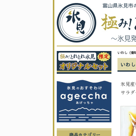
富山県氷見市
いわし（香
いわし
氷見産
サラダ
商品カテゴリー