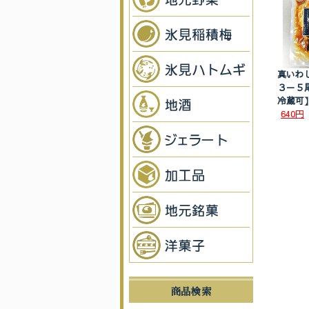
真いわ
３－５
冷蔵可
640円
商品検索