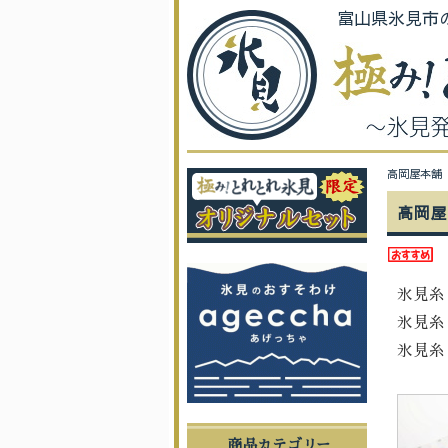
富山県氷見市
高岡屋本舗
高岡屋
氷見糸
氷見糸
氷見糸
商品カテゴリー