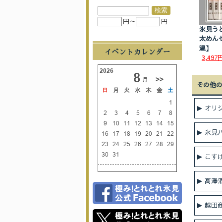
円～
円
氷見う
太めん
温】
イベントカレンダー
3,497
その他
オリ
氷見
こす
髙澤
越田