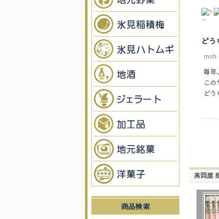
ー
どう
moh
毎年
この
どう
高岡屋 
商品検索