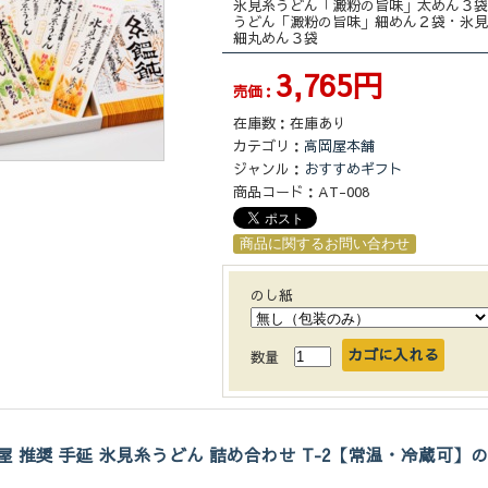
氷見糸うどん「澱粉の旨味」太めん３袋
うどん「澱粉の旨味」細めん２袋・氷見
細丸めん３袋
3,765円
売価：
在庫数：
在庫あり
カテゴリ：
高岡屋本舗
ジャンル：
おすすめギフト
商品コード：
AT-008
のし紙
数量
屋 推奨 手延 氷見糸うどん 詰め合わせ T-2【常温・冷蔵可】