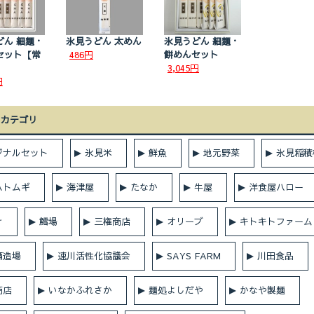
どん 細麺・
氷見うどん 太めん
氷見うどん 細麺・
セット【常
486円
餅めんセット
3,045円
円
のカテゴリ
ジナルセット
氷見米
鮮魚
地元野菜
氷見稲積
ハトムギ
海津屋
たなか
牛屋
洋食屋ハロー
け
鱈場
三権商店
オリーブ
キトキトファーム
酒造場
速川活性化協議会
SAYS FARM
川田食品
商店
いなかふれさか
麺処よしだや
かなや製麺