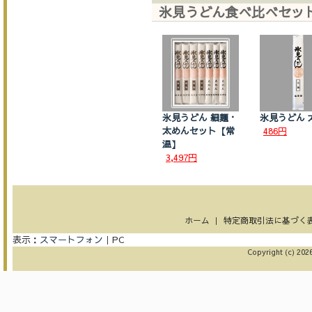
氷見うどん食べ比べセッ
氷見うどん 細麺・
氷見うどん 
太めんセット【常
486円
温】
3,497円
ホーム
｜
特定商取引法に基づく
表示：
スマートフォン
｜
PC
Copyright (c) 2