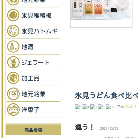
氷見うどん食べ比
4.6
平均
/
ュー
違う！
2025/05/22
商品検索