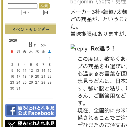
benjomin
（50代・男性
メーカー3社×細麺/太
円～
円
どの商品が、というこ
た。
イベントカレンダー
賞味期限はありますが
Re:違う！
この度は、数多くあ
プの商品をお選びい
心温まるお言葉を頂
氷見うどんは、日本
り、強い腰と粘り、
ろん、ご贈答用など
す。
現在、全国的にお米
備されることでご注
ぜひまたのご注文お