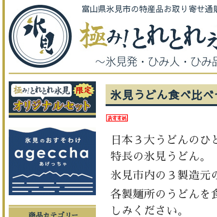
富山県氷見市の特産品お取り寄せ通
氷見うどん食べ比べ
日本３大うどんのひ
特長の氷見うどん。
氷見市内の３製造元
各製麺所のうどんを
しみください。
商品カテゴリー