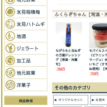
ふくらぎちゃん【常温・
ながらもと玉ねぎ
モバイルス
の万能ドレッシン
（ピクニッ
グ【常温・冷蔵
マージュ）
可】
いちご（す
780円
ね使用）【
750円
その他のカテゴリ
オリジナルセット
氷見米
商品検索