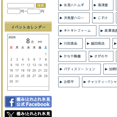
氷見ハトムギ
海津屋
円～
円
洋食屋ハロー
こすけ
イベントカレンダー
キトキトファーム
髙澤酒
川田食品
越田商店
かなや製麺
さがのや
パティスリー シュン
加納
次郎平
チャリティーTシ