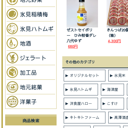
ゼストセイボリ
きんつば20
ー ひみ柑香ダレ
（箱）
八代ゆず
4,300円
680円
その他のカテゴリ
オリジナルセット
氷見米
氷見ハトムギ
海津屋
洋食屋ハロー
こすけ
キトキトファーム
髙澤酒
商品検索