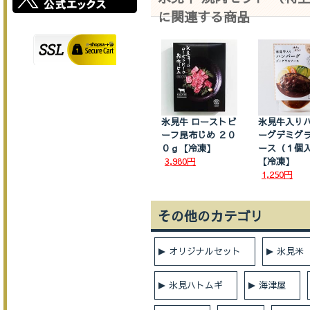
に関連する商品
氷見牛 ローストビ
氷見牛入り
ーフ昆布じめ ２０
ーグデミグ
０ｇ【冷凍】
ース（１個
3,980円
【冷凍】
1,250円
その他のカテゴリ
オリジナルセット
氷見米
氷見ハトムギ
海津屋