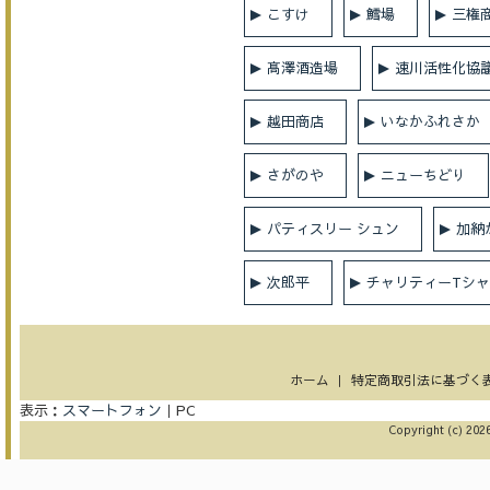
こすけ
鱈場
三権
髙澤酒造場
速川活性化協
越田商店
いなかふれさか
さがのや
ニューちどり
パティスリー シュン
加納
次郎平
チャリティーTシ
ホーム
｜
特定商取引法に基づく
表示：
スマートフォン
｜
PC
Copyright (c) 2