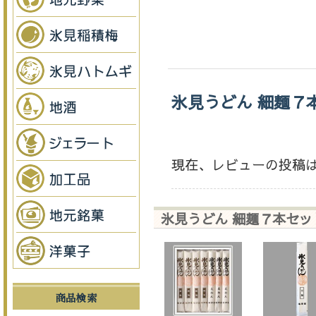
氷見うどん 細麺７
現在、レビューの投稿
氷見うどん 細麺７本セ
商品検索