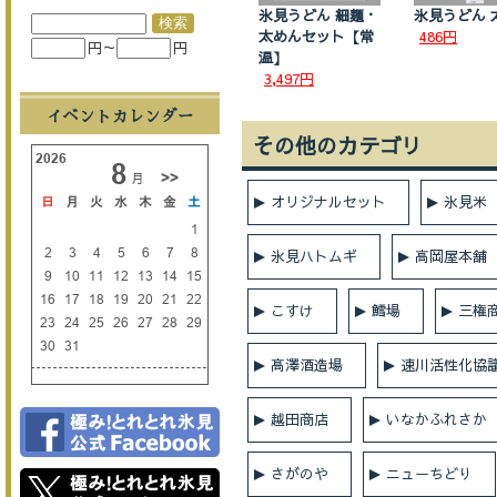
氷見うどん 細麺・
氷見うどん 
太めんセット【常
486円
円～
円
温】
3,497円
イベントカレンダー
その他のカテゴリ
オリジナルセット
氷見米
氷見ハトムギ
高岡屋本舗
こすけ
鱈場
三権
髙澤酒造場
速川活性化協
越田商店
いなかふれさか
さがのや
ニューちどり