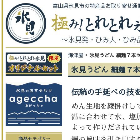
富山県氷見市の特産品お取り寄せ通
海津屋
氷見うどん 細麺７本
氷見うどん 細麺７
伝統の手延べの技
めん生地を綾掛けし
温に合わせて水、塩
よって作りだされて
麺の旨味を引き出す
商品カテゴリー