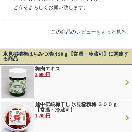
どうぞよろしくお願い致します。
この商品のレビューをもっと見る
氷見稲積梅はちみつ漬け90ｇ【常温・冷蔵可】に関連す
る商品
梅肉エキス
3,600円
越中伝統梅干し 氷見稲積梅 ３００ｇ
【常温・冷蔵可】
1,200円