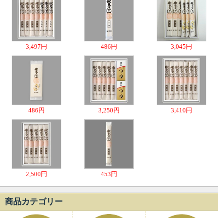
3,497円
486円
3,045円
486円
3,250円
3,410円
2,500円
453円
商品カテゴリー