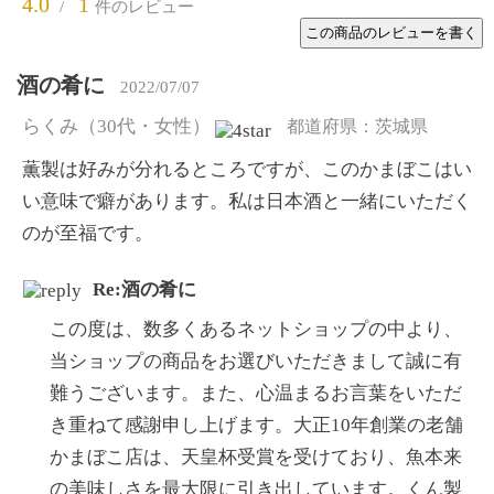
4.0
1
/
件のレビュー
酒の肴に
2022/07/07
らくみ
（30代・女性）
都道府県：茨城県
薫製は好みが分れるところですが、このかまぼこはい
い意味で癖があります。私は日本酒と一緒にいただく
のが至福です。
Re:酒の肴に
この度は、数多くあるネットショップの中より、
当ショップの商品をお選びいただきまして誠に有
難うございます。また、心温まるお言葉をいただ
き重ねて感謝申し上げます。大正10年創業の老舗
かまぼこ店は、天皇杯受賞を受けており、魚本来
の美味しさを最大限に引き出しています。くん製