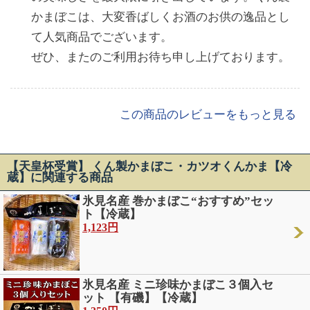
かまぼこは、大変香ばしくお酒のお供の逸品とし
て人気商品でございます。
ぜひ、またのご利用お待ち申し上げております。
この商品のレビューをもっと見る
【天皇杯受賞】 くん製かまぼこ・カツオくんかま【冷
蔵】に関連する商品
氷見名産 巻かまぼこ“おすすめ”セッ
ト【冷蔵】
1,123円
氷見名産 ミニ珍味かまぼこ３個入セ
ット 【有磯】【冷蔵】